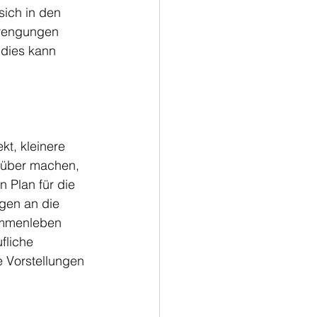
sich in den 
trengungen 
 dies kann 
kt, kleinere 
rüber machen, 
Plan für die 
ngen an die 
ammenleben 
fliche 
 Vorstellungen 