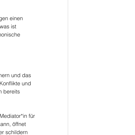
agen einen 
was ist 
monische 
chern und das 
Konflikte und 
 bereits 
Mediator*in für 
ann, öffnet 
r schildern 