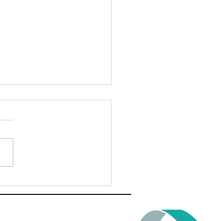
ediationsfestival in
au