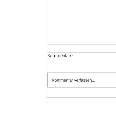
Kommentare
Kommentar verfassen...
Frischer Wind für die
Regionalgruppe Rheinland
des BM