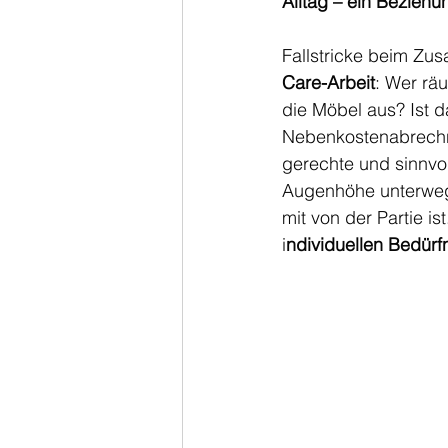
Alltag – ein Beziehun
Fallstricke beim Zusa
Care-Arbeit
: Wer rä
die Möbel aus? Ist 
Nebenkostenabrechnu
gerechte und sinnvo
Augenhöhe unterwegs 
mit von der Partie i
i
ndividuellen Bedürf