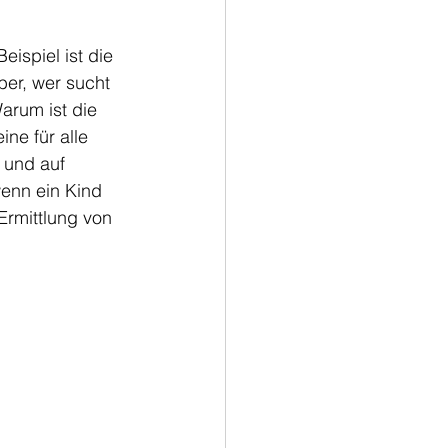
ispiel ist die 
er, wer sucht 
arum ist die 
e für alle 
 und auf 
enn ein Kind 
Ermittlung von 