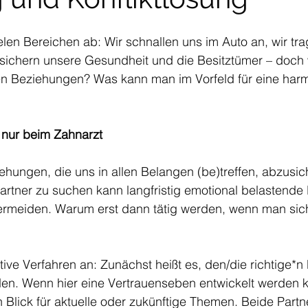
ielen Bereichen ab: Wir schnallen uns im Auto an, wir tr
rsichern unsere Gesundheit und die Besitztümer – doch 
ren Beziehungen? Was kann man im Vorfeld für eine har
t nur beim Zahnarzt
iehungen, die uns in allen Belangen (be)treffen, abzusi
tner zu suchen kann langfristig emotional belastende 
ermeiden. Warum erst dann tätig werden, wenn man sich
ive Verfahren an: Zunächst heißt es, den/die richtige*n 
den. Wenn hier eine Vertrauenseben entwickelt werden k
lick für aktuelle oder zukünftige Themen. Beide Partne