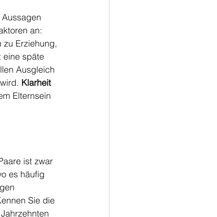
e Aussagen 
aktoren an: 
zu Erziehung, 
 eine späte 
llen Ausgleich 
wird. 
Klarheit 
em Elternsein 
Paare ist zwar 
o es häufig 
igen 
Kennen Sie die 
 Jahrzehnten 